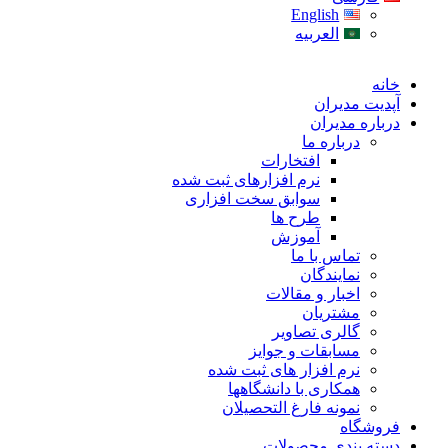
English
العربیه
خانه
آپدیت مدیران
درباره مدیران
درباره ما
افتخارات
نرم افزارهای ثبت شده
سوابق سخت افزاری
طرح ها
آموزش
تماس با ما
نمایندگان
اخبار و مقالات
مشتریان
گالری تصاویر
مسابقات و جوایز
نرم افزار های ثبت شده
همکاری با دانشگاهها
نمونه فارغ التحصیلان
فروشگاه
دسته بندی محصولات