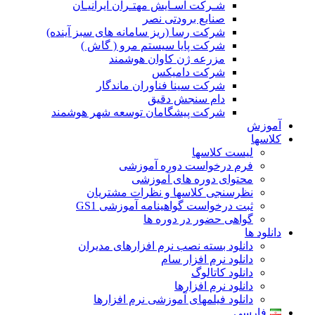
شـرکت آسـایش مهتـران ایرانیـان
صنایع برودتی نصر
شرکت رسا (ریز سامانه های سبز آینده)
شرکت پایا سیستم مرو ( گاش )
مزرعه ژن کاوان هوشمند
شرکت دامیکس
شرکت سینا فناوران ماندگار
دام سنجش دقیق
شرکت پیشگامان توسعه شهر هوشمند
آموزش
کلاسها
لیست کلاسها
فرم درخواست دوره آموزشی
محتوای دوره های آموزشی
نظرسنجی کلاسها و نظرات مشتریان
ثبت درخواست گواهینامه آموزشی GS1
گواهی حضور در دوره ها
دانلود ها
دانلود بسته نصب نرم افزارهای مدیران
دانلود نرم افزار سام
دانلود کاتالوگ
دانلود نرم افزارها
دانلود فیلمهای آموزشی نرم افزارها
فارسی