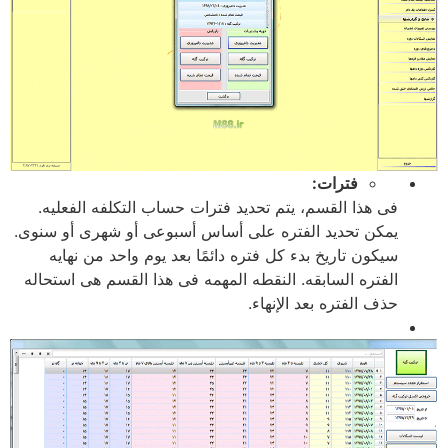
فترات:
فی هذا القسم، یتم تحدید فترات حساب التکلفه الفعلیه.
یمکن تحدید الفتره على أساس أسبوعی أو شهری أو سنوی.
سیکون تاریخ بدء کل فتره دائمًا بعد یوم واحد من نهایه
الفتره السابقه. النقطه المهمه فی هذا القسم هی استحاله
حذف الفتره بعد الإنهاء.