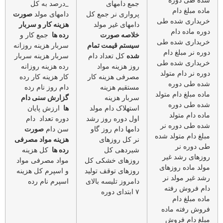
جمع دامهای
_درصد به کل
ماده مبلغ دام
پرواری نر جمع کل
دامهای مولد
صورت
خریداری شده طی
دامهای غیر مولد
هزینه کار و سربار
دوره ماده دام
خلاصه صورت
رده ها
جمع کار و
خریداری شده طی
سیستم قیمت تمام
سربار هزینه روزانه
دوره نر مبلغ دام
شده
کل تعداد دام
سربار هزینه سربار
خریداری شده طی
روز هزینه مواد
رده هزینه روزانه
دوره نر دام متولد
مصرفی هزینه کار
کار هزینه کار رده
شده طی دوره
مستقیم هزینه
دام روز نام رده
ماده مبلغ دام متولد
سربار هزینه
گزارش سنی دام
شده طی دوره
استهلاک دام مولد
ها
ارزش پایان
ماده دام متولد
اول دوره روز رشد
دوره تعداد دام
شده طی دوره نر
دامها دام روز گاو
سن دام
صورت
مبلغ دام متولد شده
نر کل روزهای
هزینه مواد مصرفی
طی دوره نر
شیردهی کل
رده ها
کل هزینه
روزهای رشد غیر
روزهای خشکی کل
مواد مصرفی مواد
مولد ماده روزهای
روزهای توقف تولید
و اسپرم کل هزینه
رشد غیر مولد نر
دامروز تلیسه بالای
اسپرم نام رده
دام فروش رفته
۷ ابتدای دوره
ماده مبلغ دام
فروش رفته ماده
مبلغ دام فروش