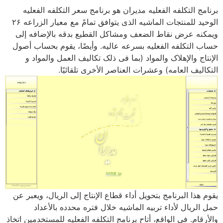
برنامج التکلفه الفعلیه مدیران هو برنامج سعر التکلفه الفعلیه
الوحید للمنتجات الماشیه الذی یتوافق تمامً مع معیار الزراعه ۲۶
ویمکنه عرض نقاط الضعف ومشاکل القطیع بدقه بالإضافه إلى
حساب التکلفه الفعلیه بسرعه عالیه. وأیضًا، یقوم بحساب أصول
الإنتاج والإهلاک والمواد (بما فی ذلک تکالیف العمل والمواد و
التکالیف العامه) وعشرات العناصر الأخرى تلقائیًا.
یقوم هذا البرنامج بتحویل أداء قطاع الإنتاج إلى الریال، ویعبر عن
حمل الریال لأداء تربیه الماشیه خلال فتره محدده بالأعداد
والأرقام. فی الواقع، أتاح برنامج التکلفه الفعلیه للمستخدمین اتخاذ