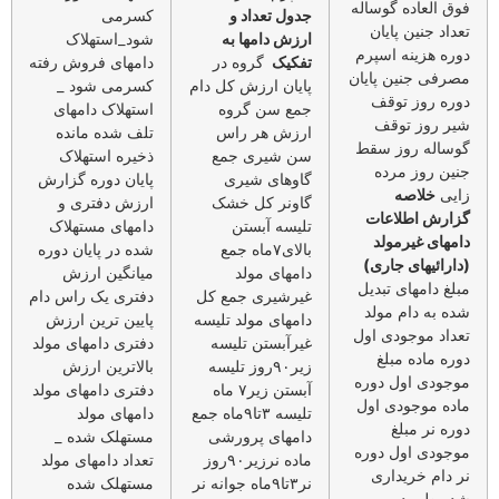
فوق العاده گوساله
جدول تعداد و
کسرمی
تعداد جنین پایان
ارزش دامها به
شود_استهلاک
دوره هزینه اسپرم
تفکیک
گروه در
دامهای فروش رفته
مصرفی جنین پایان
پایان ارزش کل دام
کسرمی شود _
دوره روز توقف
جمع سن گروه
استهلاک دامهای
شیر روز توقف
ارزش هر راس
تلف شده مانده
گوساله روز سقط
سن شیری جمع
ذخیره استهلاک
جنین روز مرده
گاوهای شیری
پایان دوره گزارش
زایی
خلاصه
گاونر کل خشک
ارزش دفتری و
گزارش اطلاعات
تلیسه آبستن
دامهای مستهلاک
دامهای غیرمولد
بالای۷ماه جمع
شده در پایان دوره
(دارائیهای جاری)
دامهای مولد
میانگین ارزش
مبلغ دامهای تبدیل
غیرشیری جمع کل
دفتری یک راس دام
شده به دام مولد
دامهای مولد تلیسه
پایین ترین ارزش
تعداد موجودی اول
غیرآبستن تلیسه
دفتری دامهای مولد
دوره ماده مبلغ
زیر۹۰روز تلیسه
بالاترین ارزش
موجودی اول دوره
آبستن زیر۷ ماه
دفتری دامهای مولد
ماده موجودی اول
تلیسه ۳تا۹ماه جمع
دامهای مولد
دوره نر مبلغ
دامهای پرورشی
مستهلک شده _
موجودی اول دوره
ماده نرزیر۹۰روز
تعداد دامهای مولد
نر دام خریداری
نر۳تا۹ماه جوانه نر
مستهلک شده
شده طی دوره