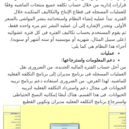
قرارات إداریه من خلال حساب تکلفه جمیع منتجات الماشیه وفقًا
للعملیات المسجله فی قطاع الإنتاج والتکالیف المتکبده خلال
الفتره. تبدأ عملیه إنشاء النظام واستخدامه بنشر المواشی بالسعر
الأولی. وتجدر الإشاره إلى أن عملیه النشر تتم مره واحده فقط،
ثم یقوم المستخدم بحساب تکالیف الفتره فی کل فتره عشوائیه
(على سبیل المثال، شهریه أو موسمیه أو سته أشهر أو سنویه).
أجزاء هذا النظام هی کما یلی:
عملیات
دعم المعلومات واسترجاعها:
من أجل حساب الفتره المالیه الجدیده، من الضروری نقل
العملیات المسجله فی برنامج مدیران إلى برنامج التکلفه الفعلیه
للماشیه. لهذا الغرض، من الضروری استعاده دعم برنامج تربیه
الحیوانات فی مجال دعم واسترداد التکلفه الفعلیه لتربیه
الحیوانات. فی هذا القسم، هناک أیضًا إمکانیه النسخ الحتیاطی
واسترجاع برنامج التکلفه الفعلیه مدیران وتکوین القطیع