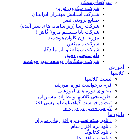
شرکتهای همکار
شرکت میکرون توزین
شـرکت آسـایش مهتـران ایرانیـان
صنایع برودتی نصر
شرکت رسا (ریز سامانه های سبز آینده)
شرکت پایا سیستم مرو ( گاش )
مزرعه ژن کاوان هوشمند
شرکت دامیکس
شرکت سینا فناوران ماندگار
دام سنجش دقیق
شرکت پیشگامان توسعه شهر هوشمند
آموزش
کلاسها
لیست کلاسها
فرم درخواست دوره آموزشی
محتوای دوره های آموزشی
نظرسنجی کلاسها و نظرات مشتریان
ثبت درخواست گواهینامه آموزشی GS1
گواهی حضور در دوره ها
دانلود ها
دانلود بسته نصب نرم افزارهای مدیران
دانلود نرم افزار سام
دانلود کاتالوگ
دانلود نرم افزارها