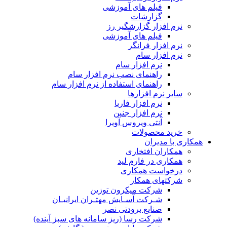
فیلم های آموزشی
گزارشات
نرم افزار گزارشگیر رز
فیلم های آموزشی
نرم افزار فرانگر
نرم افزار سام
نرم افزار سام
راهنمای نصب نرم افزار سام
راهنمای استفاده از نرم افزار سام
سایر نرم افزارها
نرم افزار فاریا
نرم افزار جنین
آنتی ویروس آویرا
خرید محصولات
همکاری با مدیران
همکاران افتخاری
همکاری در فارم لید
درخواست همکاری
شرکتهای همکار
شرکت میکرون توزین
شـرکت آسـایش مهتـران ایرانیـان
صنایع برودتی نصر
شرکت رسا (ریز سامانه های سبز آینده)