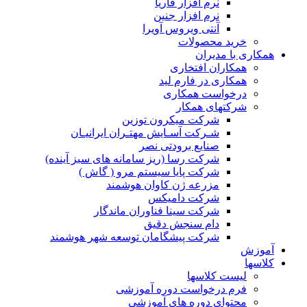
نرم افزار فاریا
نرم افزار جنین
آنتی ویروس آویرا
خرید محصولات
همکاری با مدیران
همکاران افتخاری
همکاری در فارم لید
درخواست همکاری
شرکتهای همکار
شرکت میکرون توزین
شـرکت آسـایش مهتـران ایرانیـان
صنایع برودتی نصر
شرکت رسا (ریز سامانه های سبز آینده)
شرکت پایا سیستم مرو ( گاش )
مزرعه ژن کاوان هوشمند
شرکت دامیکس
شرکت سینا فناوران ماندگار
دام سنجش دقیق
شرکت پیشگامان توسعه شهر هوشمند
آموزش
کلاسها
لیست کلاسها
فرم درخواست دوره آموزشی
محتوای دوره های آموزشی