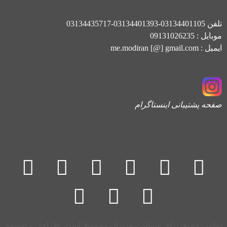
تلفن 03134401105-03134401393-03134435717
موبایل : 09131026235
ایمیل : me.modiran [@] gmail.com
صفحه پشتیبانی اینستاگرام
تمامی حقوق برای وبسایت مدیران محفوظ است. طراحی و توسعه