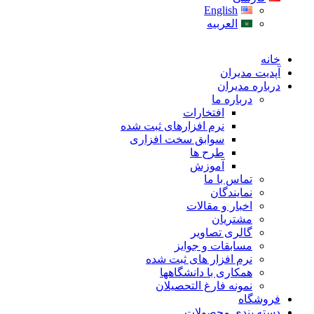
English
العربیه
خانه
آپدیت مدیران
درباره مدیران
درباره ما
افتخارات
نرم افزارهای ثبت شده
سوابق سخت افزاری
طرح ها
آموزش
تماس با ما
نمایندگان
اخبار و مقالات
مشتریان
گالری تصاویر
مسابقات و جوایز
نرم افزار های ثبت شده
همکاری با دانشگاهها
نمونه فارغ التحصیلان
فروشگاه
دسته بندی محصولات