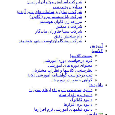
شـرکت آسـایش مهتـران ایرانیـان
صنایع برودتی نصر
شرکت رسا (ریز سامانه های سبز آینده)
شرکت پایا سیستم مرو ( گاش )
مزرعه ژن کاوان هوشمند
شرکت دامیکس
شرکت سینا فناوران ماندگار
دام سنجش دقیق
شرکت پیشگامان توسعه شهر هوشمند
آموزش
کلاسها
لیست کلاسها
فرم درخواست دوره آموزشی
محتوای دوره های آموزشی
نظرسنجی کلاسها و نظرات مشتریان
ثبت درخواست گواهینامه آموزشی GS1
گواهی حضور در دوره ها
دانلود ها
دانلود بسته نصب نرم افزارهای مدیران
دانلود نرم افزار سام
دانلود کاتالوگ
دانلود نرم افزارها
دانلود فیلمهای آموزشی نرم افزارها
فارسی