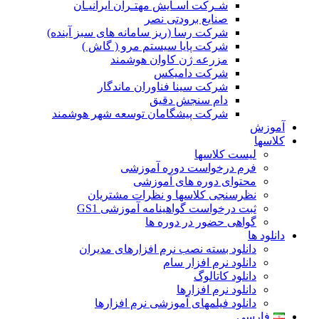
شـرکت آسـایش مهتـران ایرانیـان
صنایع برودتی نصر
شرکت رسا (ریز سامانه های سبز آینده)
شرکت پایا سیستم مرو ( گاش )
مزرعه ژن کاوان هوشمند
شرکت دامیکس
شرکت سینا فناوران ماندگار
دام سنجش دقیق
شرکت پیشگامان توسعه شهر هوشمند
آموزش
کلاسها
لیست کلاسها
فرم درخواست دوره آموزشی
محتوای دوره های آموزشی
نظرسنجی کلاسها و نظرات مشتریان
ثبت درخواست گواهینامه آموزشی GS1
گواهی حضور در دوره ها
دانلود ها
دانلود بسته نصب نرم افزارهای مدیران
دانلود نرم افزار سام
دانلود کاتالوگ
دانلود نرم افزارها
دانلود فیلمهای آموزشی نرم افزارها
فارسی