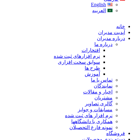
English
العربیه
خانه
آپدیت مدیران
درباره مدیران
درباره ما
افتخارات
نرم افزارهای ثبت شده
سوابق سخت افزاری
طرح ها
آموزش
تماس با ما
نمایندگان
اخبار و مقالات
مشتریان
گالری تصاویر
مسابقات و جوایز
نرم افزار های ثبت شده
همکاری با دانشگاهها
نمونه فارغ التحصیلان
فروشگاه
دسته بندی محصولات