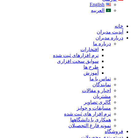
English
العربیه
خانه
آپدیت مدیران
درباره مدیران
درباره ما
افتخارات
نرم افزارهای ثبت شده
سوابق سخت افزاری
طرح ها
آموزش
تماس با ما
نمایندگان
اخبار و مقالات
مشتریان
گالری تصاویر
مسابقات و جوایز
نرم افزار های ثبت شده
همکاری با دانشگاهها
نمونه فارغ التحصیلان
فروشگاه
دسته بندی محصولات