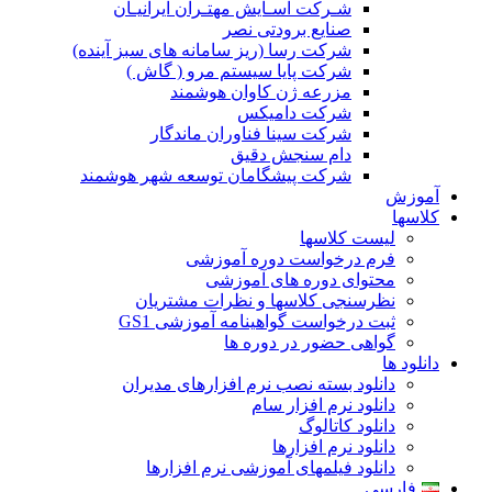
شـرکت آسـایش مهتـران ایرانیـان
صنایع برودتی نصر
شرکت رسا (ریز سامانه های سبز آینده)
شرکت پایا سیستم مرو ( گاش )
مزرعه ژن کاوان هوشمند
شرکت دامیکس
شرکت سینا فناوران ماندگار
دام سنجش دقیق
شرکت پیشگامان توسعه شهر هوشمند
آموزش
کلاسها
لیست کلاسها
فرم درخواست دوره آموزشی
محتوای دوره های آموزشی
نظرسنجی کلاسها و نظرات مشتریان
ثبت درخواست گواهینامه آموزشی GS1
گواهی حضور در دوره ها
دانلود ها
دانلود بسته نصب نرم افزارهای مدیران
دانلود نرم افزار سام
دانلود کاتالوگ
دانلود نرم افزارها
دانلود فیلمهای آموزشی نرم افزارها
فارسی