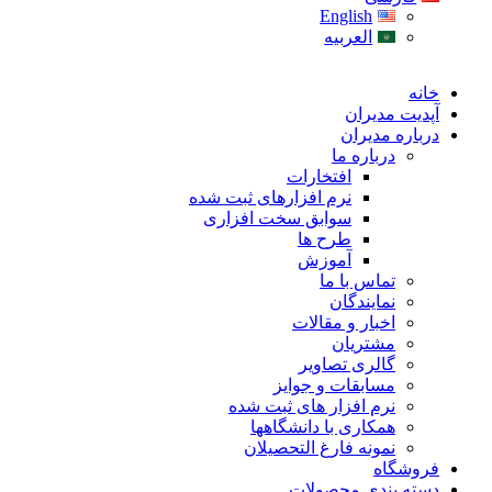
English
العربیه
خانه
آپدیت مدیران
درباره مدیران
درباره ما
افتخارات
نرم افزارهای ثبت شده
سوابق سخت افزاری
طرح ها
آموزش
تماس با ما
نمایندگان
اخبار و مقالات
مشتریان
گالری تصاویر
مسابقات و جوایز
نرم افزار های ثبت شده
همکاری با دانشگاهها
نمونه فارغ التحصیلان
فروشگاه
دسته بندی محصولات