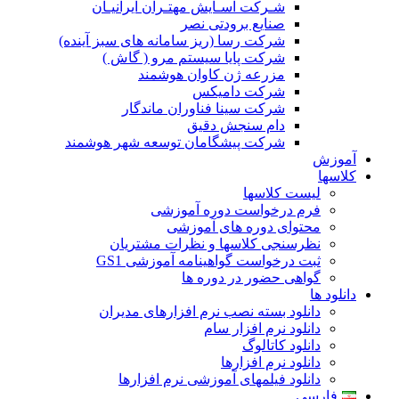
شـرکت آسـایش مهتـران ایرانیـان
صنایع برودتی نصر
شرکت رسا (ریز سامانه های سبز آینده)
شرکت پایا سیستم مرو ( گاش )
مزرعه ژن کاوان هوشمند
شرکت دامیکس
شرکت سینا فناوران ماندگار
دام سنجش دقیق
شرکت پیشگامان توسعه شهر هوشمند
آموزش
کلاسها
لیست کلاسها
فرم درخواست دوره آموزشی
محتوای دوره های آموزشی
نظرسنجی کلاسها و نظرات مشتریان
ثبت درخواست گواهینامه آموزشی GS1
گواهی حضور در دوره ها
دانلود ها
دانلود بسته نصب نرم افزارهای مدیران
دانلود نرم افزار سام
دانلود کاتالوگ
دانلود نرم افزارها
دانلود فیلمهای آموزشی نرم افزارها
فارسی