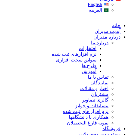
English
العربیه
خانه
آپدیت مدیران
درباره مدیران
درباره ما
افتخارات
نرم افزارهای ثبت شده
سوابق سخت افزاری
طرح ها
آموزش
تماس با ما
نمایندگان
اخبار و مقالات
مشتریان
گالری تصاویر
مسابقات و جوایز
نرم افزار های ثبت شده
همکاری با دانشگاهها
نمونه فارغ التحصیلان
فروشگاه
دسته بندی محصولات