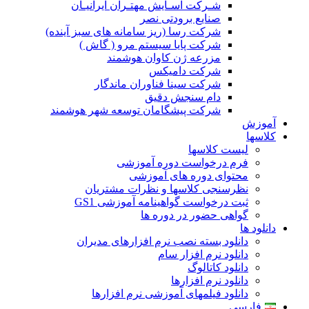
شـرکت آسـایش مهتـران ایرانیـان
صنایع برودتی نصر
شرکت رسا (ریز سامانه های سبز آینده)
شرکت پایا سیستم مرو ( گاش )
مزرعه ژن کاوان هوشمند
شرکت دامیکس
شرکت سینا فناوران ماندگار
دام سنجش دقیق
شرکت پیشگامان توسعه شهر هوشمند
آموزش
کلاسها
لیست کلاسها
فرم درخواست دوره آموزشی
محتوای دوره های آموزشی
نظرسنجی کلاسها و نظرات مشتریان
ثبت درخواست گواهینامه آموزشی GS1
گواهی حضور در دوره ها
دانلود ها
دانلود بسته نصب نرم افزارهای مدیران
دانلود نرم افزار سام
دانلود کاتالوگ
دانلود نرم افزارها
دانلود فیلمهای آموزشی نرم افزارها
فارسی