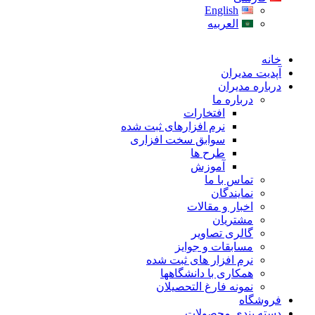
English
العربیه
خانه
آپدیت مدیران
درباره مدیران
درباره ما
افتخارات
نرم افزارهای ثبت شده
سوابق سخت افزاری
طرح ها
آموزش
تماس با ما
نمایندگان
اخبار و مقالات
مشتریان
گالری تصاویر
مسابقات و جوایز
نرم افزار های ثبت شده
همکاری با دانشگاهها
نمونه فارغ التحصیلان
فروشگاه
دسته بندی محصولات