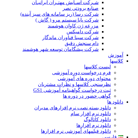
شـرکت آسـایش مهتـران ایرانیـان
صنایع برودتی نصر
شرکت رسا (ریز سامانه های سبز آینده)
شرکت پایا سیستم مرو ( گاش )
مزرعه ژن کاوان هوشمند
شرکت دامیکس
شرکت سینا فناوران ماندگار
دام سنجش دقیق
شرکت پیشگامان توسعه شهر هوشمند
آموزش
کلاسها
لیست کلاسها
فرم درخواست دوره آموزشی
محتوای دوره های آموزشی
نظرسنجی کلاسها و نظرات مشتریان
ثبت درخواست گواهینامه آموزشی GS1
گواهی حضور در دوره ها
دانلود ها
دانلود بسته نصب نرم افزارهای مدیران
دانلود نرم افزار سام
دانلود کاتالوگ
دانلود نرم افزارها
دانلود فیلمهای آموزشی نرم افزارها
فارسی