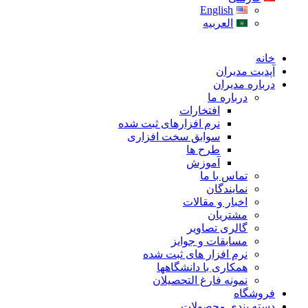
English
العربیه
خانه
آپدیت مدیران
درباره مدیران
درباره ما
افتخارات
نرم افزارهای ثبت شده
سوابق سخت افزاری
طرح ها
آموزش
تماس با ما
نمایندگان
اخبار و مقالات
مشتریان
گالری تصاویر
مسابقات و جوایز
نرم افزار های ثبت شده
همکاری با دانشگاهها
نمونه فارغ التحصیلان
فروشگاه
دسته بندی محصولات