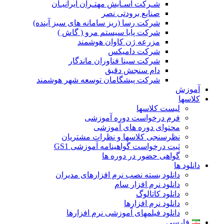
شـرکت آسـایش مهتـران ایرانیـان
صنایع برودتی نصر
شرکت رسا (ریز سامانه های سبز آینده)
شرکت پایا سیستم مرو ( گاش )
مزرعه ژن کاوان هوشمند
شرکت دامیکس
شرکت سینا فناوران ماندگار
دام سنجش دقیق
شرکت پیشگامان توسعه شهر هوشمند
آموزش
کلاسها
لیست کلاسها
فرم درخواست دوره آموزشی
محتوای دوره های آموزشی
نظرسنجی کلاسها و نظرات مشتریان
ثبت درخواست گواهینامه آموزشی GS1
گواهی حضور در دوره ها
دانلود ها
دانلود بسته نصب نرم افزارهای مدیران
دانلود نرم افزار سام
دانلود کاتالوگ
دانلود نرم افزارها
دانلود فیلمهای آموزشی نرم افزارها
فارسی