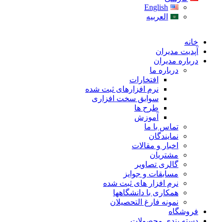
English
العربیه
خانه
آپدیت مدیران
درباره مدیران
درباره ما
افتخارات
نرم افزارهای ثبت شده
سوابق سخت افزاری
طرح ها
آموزش
تماس با ما
نمایندگان
اخبار و مقالات
مشتریان
گالری تصاویر
مسابقات و جوایز
نرم افزار های ثبت شده
همکاری با دانشگاهها
نمونه فارغ التحصیلان
فروشگاه
دسته بندی محصولات