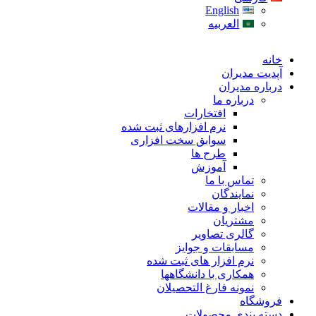
English
العربیه
خانه
آپدیت مدیران
درباره مدیران
درباره ما
افتخارات
نرم افزارهای ثبت شده
سوابق سخت افزاری
طرح ها
آموزش
تماس با ما
نمایندگان
اخبار و مقالات
مشتریان
گالری تصاویر
مسابقات و جوایز
نرم افزار های ثبت شده
همکاری با دانشگاهها
نمونه فارغ التحصیلان
فروشگاه
دسته بندی محصولات