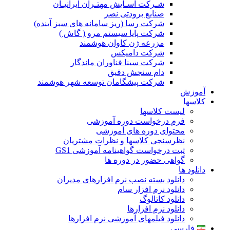
شـرکت آسـایش مهتـران ایرانیـان
صنایع برودتی نصر
شرکت رسا (ریز سامانه های سبز آینده)
شرکت پایا سیستم مرو ( گاش )
مزرعه ژن کاوان هوشمند
شرکت دامیکس
شرکت سینا فناوران ماندگار
دام سنجش دقیق
شرکت پیشگامان توسعه شهر هوشمند
آموزش
کلاسها
لیست کلاسها
فرم درخواست دوره آموزشی
محتوای دوره های آموزشی
نظرسنجی کلاسها و نظرات مشتریان
ثبت درخواست گواهینامه آموزشی GS1
گواهی حضور در دوره ها
دانلود ها
دانلود بسته نصب نرم افزارهای مدیران
دانلود نرم افزار سام
دانلود کاتالوگ
دانلود نرم افزارها
دانلود فیلمهای آموزشی نرم افزارها
فارسی