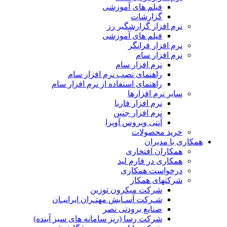
فیلم های آموزشی
گزارشات
نرم افزار گزارشگیر رز
فیلم های آموزشی
نرم افزار فرانگر
نرم افزار سام
نرم افزار سام
راهنمای نصب نرم افزار سام
راهنمای استفاده از نرم افزار سام
سایر نرم افزارها
نرم افزار فاریا
نرم افزار جنین
آنتی ویروس آویرا
خرید محصولات
همکاری با مدیران
همکاران افتخاری
همکاری در فارم لید
درخواست همکاری
شرکتهای همکار
شرکت میکرون توزین
شـرکت آسـایش مهتـران ایرانیـان
صنایع برودتی نصر
شرکت رسا (ریز سامانه های سبز آینده)