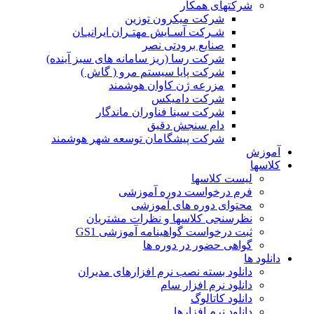
شرکتهای همکار
شرکت میکرون توزین
شـرکت آسـایش مهتـران ایرانیـان
صنایع برودتی نصر
شرکت رسا (ریز سامانه های سبز آینده)
شرکت پایا سیستم مرو ( گاش )
مزرعه ژن کاوان هوشمند
شرکت دامیکس
شرکت سینا فناوران ماندگار
دام سنجش دقیق
شرکت پیشگامان توسعه شهر هوشمند
آموزش
کلاسها
لیست کلاسها
فرم درخواست دوره آموزشی
محتوای دوره های آموزشی
نظرسنجی کلاسها و نظرات مشتریان
ثبت درخواست گواهینامه آموزشی GS1
گواهی حضور در دوره ها
دانلود ها
دانلود بسته نصب نرم افزارهای مدیران
دانلود نرم افزار سام
دانلود کاتالوگ
دانلود نرم افزارها