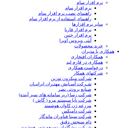
نرم افزار سام
نرم افزار سام
راهنمای نصب نرم افزار سام
راهنمای استفاده از نرم افزار سام
سایر نرم افزارها
نرم افزار فاریا
نرم افزار جنین
آنتی ویروس آویرا
خرید محصولات
همکاری با مدیران
همکاران افتخاری
همکاری در فارم لید
درخواست همکاری
شرکتهای همکار
شرکت میکرون توزین
شـرکت آسـایش مهتـران ایرانیـان
صنایع برودتی نصر
شرکت رسا (ریز سامانه های سبز آینده)
شرکت پایا سیستم مرو ( گاش )
مزرعه ژن کاوان هوشمند
شرکت دامیکس
شرکت سینا فناوران ماندگار
دام سنجش دقیق
شرکت پیشگامان توسعه شهر هوشمند