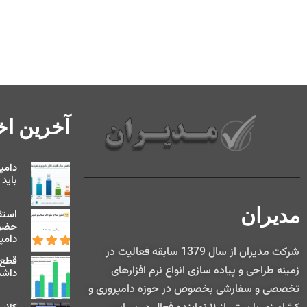
آخرین اخب
دامپ
باید
مدیران
استق
حضور
دامپر
شركت مديران از سال 1379 سابقه فعاليت در
قطع 
زمينه طراحی و پياده سازی انواع نرم افزارهای
داشت
تخصصی و سفارشی بخصوص در حوزه دامپروری و