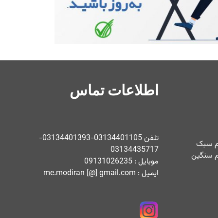
اطلاعات تماس
تلفن 03134401105-03134401393-
ام سبک
03134435717
م سنگین
موبایل : 09131026235
ایمیل : me.modiran [@] gmail.com