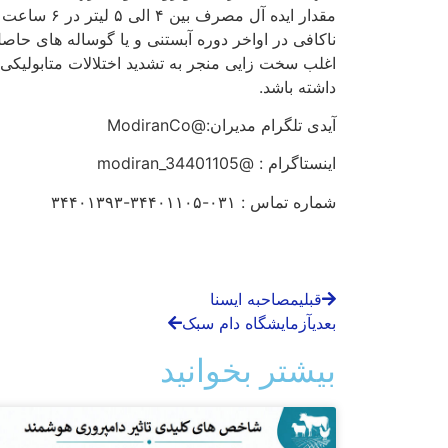
مقدار ایده
ناکافی در اواخر دوره آبستنی و یا گوساله های حاص
اغلب سخت زایی منجر به تشدید اختلالات متابولیکی،
داشته باشد.
آیدی تلگرام مدیران:@ModiranCo
اینستاگرام : @modiran_34401105
شماره تماس : ۰۳۱-۳۴۴۰۱۱۰۵-۳۴۴۰۱۳۹۳
قبلی
مصاحبه ایسنا
بعدی
آزمایشگاه دام سبک
بیشتر بخوانید