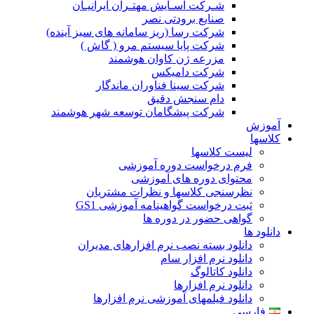
شـرکت آسـایش مهتـران ایرانیـان
صنایع برودتی نصر
شرکت رسا (ریز سامانه های سبز آینده)
شرکت پایا سیستم مرو ( گاش )
مزرعه ژن کاوان هوشمند
شرکت دامیکس
شرکت سینا فناوران ماندگار
دام سنجش دقیق
شرکت پیشگامان توسعه شهر هوشمند
آموزش
کلاسها
لیست کلاسها
فرم درخواست دوره آموزشی
محتوای دوره های آموزشی
نظرسنجی کلاسها و نظرات مشتریان
ثبت درخواست گواهینامه آموزشی GS1
گواهی حضور در دوره ها
دانلود ها
دانلود بسته نصب نرم افزارهای مدیران
دانلود نرم افزار سام
دانلود کاتالوگ
دانلود نرم افزارها
دانلود فیلمهای آموزشی نرم افزارها
فارسی