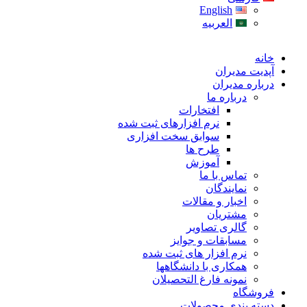
English
العربیه
خانه
آپدیت مدیران
درباره مدیران
درباره ما
افتخارات
نرم افزارهای ثبت شده
سوابق سخت افزاری
طرح ها
آموزش
تماس با ما
نمایندگان
اخبار و مقالات
مشتریان
گالری تصاویر
مسابقات و جوایز
نرم افزار های ثبت شده
همکاری با دانشگاهها
نمونه فارغ التحصیلان
فروشگاه
دسته بندی محصولات