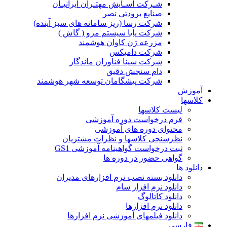
شـرکت آسـایش مهتـران ایرانیـان
صنایع برودتی نصر
شرکت رسا (ریز سامانه های سبز آینده)
شرکت پایا سیستم مرو ( گاش )
مزرعه ژن کاوان هوشمند
شرکت دامیکس
شرکت سینا فناوران ماندگار
دام سنجش دقیق
شرکت پیشگامان توسعه شهر هوشمند
آموزش
کلاسها
لیست کلاسها
فرم درخواست دوره آموزشی
محتوای دوره های آموزشی
نظرسنجی کلاسها و نظرات مشتریان
ثبت درخواست گواهینامه آموزشی GS1
گواهی حضور در دوره ها
دانلود ها
دانلود بسته نصب نرم افزارهای مدیران
دانلود نرم افزار سام
دانلود کاتالوگ
دانلود نرم افزارها
دانلود فیلمهای آموزشی نرم افزارها
فارسی