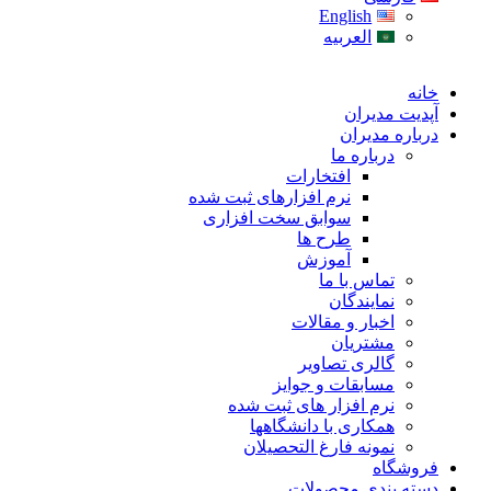
English
العربیه
خانه
آپدیت مدیران
درباره مدیران
درباره ما
افتخارات
نرم افزارهای ثبت شده
سوابق سخت افزاری
طرح ها
آموزش
تماس با ما
نمایندگان
اخبار و مقالات
مشتریان
گالری تصاویر
مسابقات و جوایز
نرم افزار های ثبت شده
همکاری با دانشگاهها
نمونه فارغ التحصیلان
فروشگاه
دسته بندی محصولات