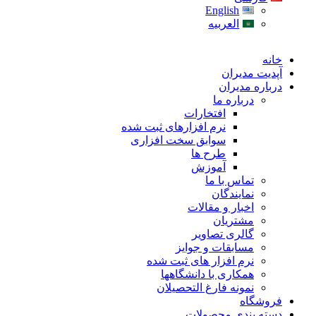
English
العربیه
خانه
آپدیت مدیران
درباره مدیران
درباره ما
افتخارات
نرم افزارهای ثبت شده
سوابق سخت افزاری
طرح ها
آموزش
تماس با ما
نمایندگان
اخبار و مقالات
مشتریان
گالری تصاویر
مسابقات و جوایز
نرم افزار های ثبت شده
همکاری با دانشگاهها
نمونه فارغ التحصیلان
فروشگاه
دسته بندی محصولات