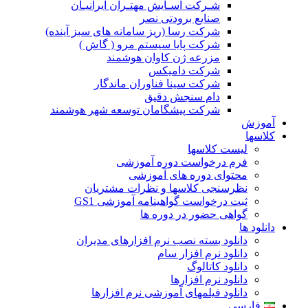
شـرکت آسـایش مهتـران ایرانیـان
صنایع برودتی نصر
شرکت رسا (ریز سامانه های سبز آینده)
شرکت پایا سیستم مرو ( گاش )
مزرعه ژن کاوان هوشمند
شرکت دامیکس
شرکت سینا فناوران ماندگار
دام سنجش دقیق
شرکت پیشگامان توسعه شهر هوشمند
آموزش
کلاسها
لیست کلاسها
فرم درخواست دوره آموزشی
محتوای دوره های آموزشی
نظرسنجی کلاسها و نظرات مشتریان
ثبت درخواست گواهینامه آموزشی GS1
گواهی حضور در دوره ها
دانلود ها
دانلود بسته نصب نرم افزارهای مدیران
دانلود نرم افزار سام
دانلود کاتالوگ
دانلود نرم افزارها
دانلود فیلمهای آموزشی نرم افزارها
فارسی