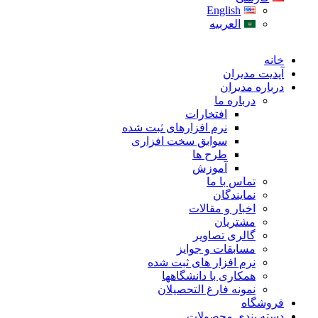
English
العربیه
خانه
آپدیت مدیران
درباره مدیران
درباره ما
افتخارات
نرم افزارهای ثبت شده
سوابق سخت افزاری
طرح ها
آموزش
تماس با ما
نمایندگان
اخبار و مقالات
مشتریان
گالری تصاویر
مسابقات و جوایز
نرم افزار های ثبت شده
همکاری با دانشگاهها
نمونه فارغ التحصیلان
فروشگاه
دسته بندی محصولات