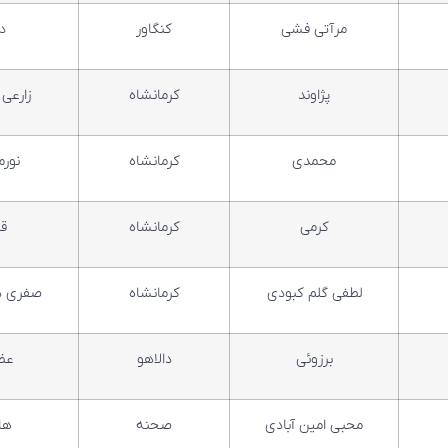
مرآتی فشی
کنگاور
دا
پژاوند
کرمانشاه
زارعی 
محمدی
کرمانشاه
نور
کرمی
کرمانشاه
ق
لطفی گلم کبودی
کرمانشاه
صفری ده
برزوئی
دالاهو
عظم
محبی امین آبادی
صحنه
ها