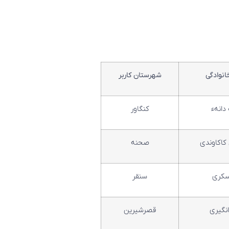
انوادگی
شهرستان کاربر
 دانهء
کنگاور
کاکاوندی
صحنه
کری
سنقر
نگیری
قصرشیرین