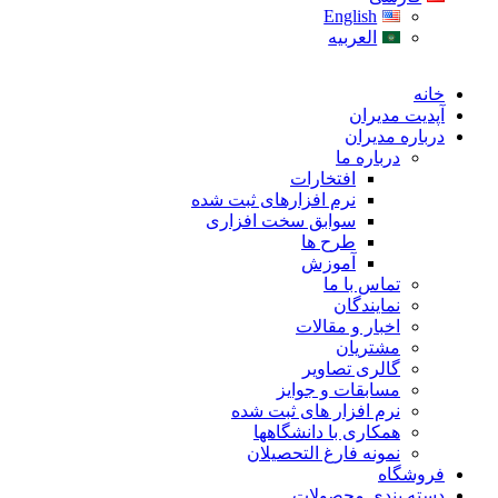
English
العربیه
خانه
آپدیت مدیران
درباره مدیران
درباره ما
افتخارات
نرم افزارهای ثبت شده
سوابق سخت افزاری
طرح ها
آموزش
تماس با ما
نمایندگان
اخبار و مقالات
مشتریان
گالری تصاویر
مسابقات و جوایز
نرم افزار های ثبت شده
همکاری با دانشگاهها
نمونه فارغ التحصیلان
فروشگاه
دسته بندی محصولات