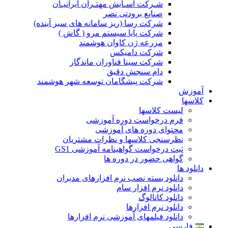
شـرکت آسـایش مهتـران ایرانیـان
صنایع برودتی نصر
شرکت رسا (ریز سامانه های سبز آینده)
شرکت پایا سیستم مرو ( گاش )
مزرعه ژن کاوان هوشمند
شرکت دامیکس
شرکت سینا فناوران ماندگار
دام سنجش دقیق
شرکت پیشگامان توسعه شهر هوشمند
آموزش
کلاسها
لیست کلاسها
فرم درخواست دوره آموزشی
محتوای دوره های آموزشی
نظرسنجی کلاسها و نظرات مشتریان
ثبت درخواست گواهینامه آموزشی GS1
گواهی حضور در دوره ها
دانلود ها
دانلود بسته نصب نرم افزارهای مدیران
دانلود نرم افزار سام
دانلود کاتالوگ
دانلود نرم افزارها
دانلود فیلمهای آموزشی نرم افزارها
فارسی