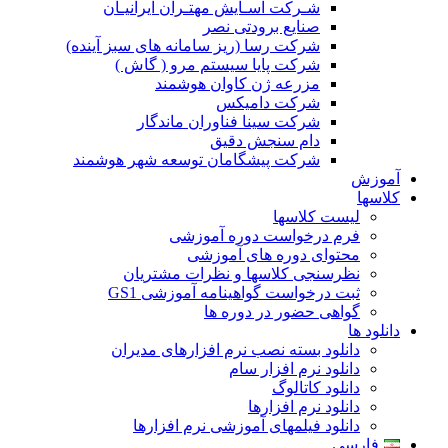
شـرکت آسـایش مهتـران ایرانیـان
صنایع برودتی نصر
شرکت رسا (ریز سامانه های سبز آینده)
شرکت پایا سیستم مرو ( گاش )
مزرعه ژن کاوان هوشمند
شرکت دامیکس
شرکت سینا فناوران ماندگار
دام سنجش دقیق
شرکت پیشگامان توسعه شهر هوشمند
آموزش
کلاسها
لیست کلاسها
فرم درخواست دوره آموزشی
محتوای دوره های آموزشی
نظرسنجی کلاسها و نظرات مشتریان
ثبت درخواست گواهینامه آموزشی GS1
گواهی حضور در دوره ها
دانلود ها
دانلود بسته نصب نرم افزارهای مدیران
دانلود نرم افزار سام
دانلود کاتالوگ
دانلود نرم افزارها
دانلود فیلمهای آموزشی نرم افزارها
فارسی