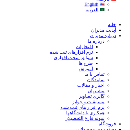
English
العربیه
خانه
آپدیت مدیران
درباره مدیران
درباره ما
افتخارات
نرم افزارهای ثبت شده
سوابق سخت افزاری
طرح ها
آموزش
تماس با ما
نمایندگان
اخبار و مقالات
مشتریان
گالری تصاویر
مسابقات و جوایز
نرم افزار های ثبت شده
همکاری با دانشگاهها
نمونه فارغ التحصیلان
فروشگاه
دسته بندی محصولات