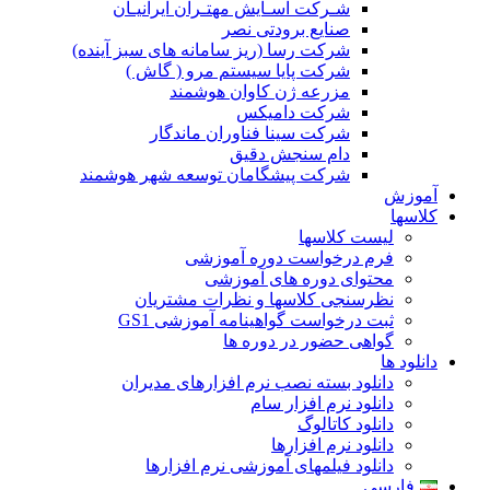
شـرکت آسـایش مهتـران ایرانیـان
صنایع برودتی نصر
شرکت رسا (ریز سامانه های سبز آینده)
شرکت پایا سیستم مرو ( گاش )
مزرعه ژن کاوان هوشمند
شرکت دامیکس
شرکت سینا فناوران ماندگار
دام سنجش دقیق
شرکت پیشگامان توسعه شهر هوشمند
آموزش
کلاسها
لیست کلاسها
فرم درخواست دوره آموزشی
محتوای دوره های آموزشی
نظرسنجی کلاسها و نظرات مشتریان
ثبت درخواست گواهینامه آموزشی GS1
گواهی حضور در دوره ها
دانلود ها
دانلود بسته نصب نرم افزارهای مدیران
دانلود نرم افزار سام
دانلود کاتالوگ
دانلود نرم افزارها
دانلود فیلمهای آموزشی نرم افزارها
فارسی