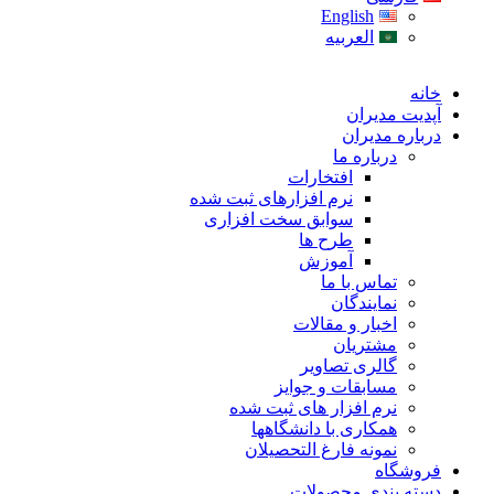
English
العربیه
خانه
آپدیت مدیران
درباره مدیران
درباره ما
افتخارات
نرم افزارهای ثبت شده
سوابق سخت افزاری
طرح ها
آموزش
تماس با ما
نمایندگان
اخبار و مقالات
مشتریان
گالری تصاویر
مسابقات و جوایز
نرم افزار های ثبت شده
همکاری با دانشگاهها
نمونه فارغ التحصیلان
فروشگاه
دسته بندی محصولات