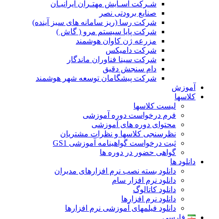
شـرکت آسـایش مهتـران ایرانیـان
صنایع برودتی نصر
شرکت رسا (ریز سامانه های سبز آینده)
شرکت پایا سیستم مرو ( گاش )
مزرعه ژن کاوان هوشمند
شرکت دامیکس
شرکت سینا فناوران ماندگار
دام سنجش دقیق
شرکت پیشگامان توسعه شهر هوشمند
آموزش
کلاسها
لیست کلاسها
فرم درخواست دوره آموزشی
محتوای دوره های آموزشی
نظرسنجی کلاسها و نظرات مشتریان
ثبت درخواست گواهینامه آموزشی GS1
گواهی حضور در دوره ها
دانلود ها
دانلود بسته نصب نرم افزارهای مدیران
دانلود نرم افزار سام
دانلود کاتالوگ
دانلود نرم افزارها
دانلود فیلمهای آموزشی نرم افزارها
فارسی