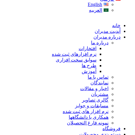
English
العربیه
خانه
آپدیت مدیران
درباره مدیران
درباره ما
افتخارات
نرم افزارهای ثبت شده
سوابق سخت افزاری
طرح ها
آموزش
تماس با ما
نمایندگان
اخبار و مقالات
مشتریان
گالری تصاویر
مسابقات و جوایز
نرم افزار های ثبت شده
همکاری با دانشگاهها
نمونه فارغ التحصیلان
فروشگاه
دسته بندی محصولات