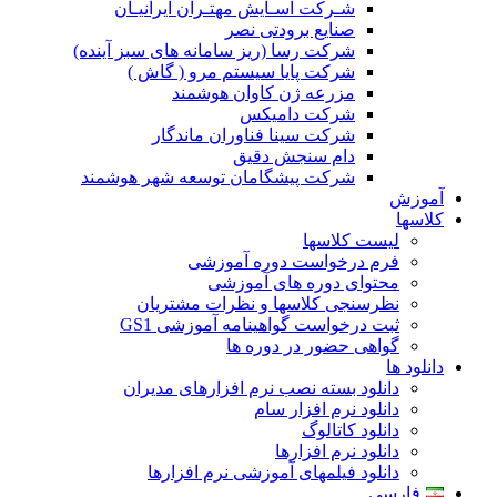
شـرکت آسـایش مهتـران ایرانیـان
صنایع برودتی نصر
شرکت رسا (ریز سامانه های سبز آینده)
شرکت پایا سیستم مرو ( گاش )
مزرعه ژن کاوان هوشمند
شرکت دامیکس
شرکت سینا فناوران ماندگار
دام سنجش دقیق
شرکت پیشگامان توسعه شهر هوشمند
آموزش
کلاسها
لیست کلاسها
فرم درخواست دوره آموزشی
محتوای دوره های آموزشی
نظرسنجی کلاسها و نظرات مشتریان
ثبت درخواست گواهینامه آموزشی GS1
گواهی حضور در دوره ها
دانلود ها
دانلود بسته نصب نرم افزارهای مدیران
دانلود نرم افزار سام
دانلود کاتالوگ
دانلود نرم افزارها
دانلود فیلمهای آموزشی نرم افزارها
فارسی