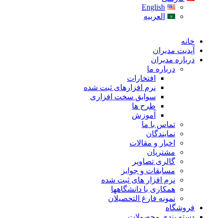
English
العربیه
خانه
آپدیت مدیران
درباره مدیران
درباره ما
افتخارات
نرم افزارهای ثبت شده
سوابق سخت افزاری
طرح ها
آموزش
تماس با ما
نمایندگان
اخبار و مقالات
مشتریان
گالری تصاویر
مسابقات و جوایز
نرم افزار های ثبت شده
همکاری با دانشگاهها
نمونه فارغ التحصیلان
فروشگاه
دسته بندی محصولات