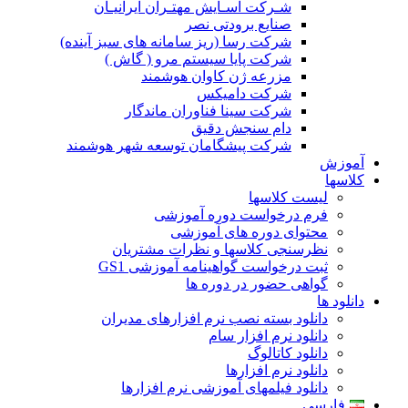
شـرکت آسـایش مهتـران ایرانیـان
صنایع برودتی نصر
شرکت رسا (ریز سامانه های سبز آینده)
شرکت پایا سیستم مرو ( گاش )
مزرعه ژن کاوان هوشمند
شرکت دامیکس
شرکت سینا فناوران ماندگار
دام سنجش دقیق
شرکت پیشگامان توسعه شهر هوشمند
آموزش
کلاسها
لیست کلاسها
فرم درخواست دوره آموزشی
محتوای دوره های آموزشی
نظرسنجی کلاسها و نظرات مشتریان
ثبت درخواست گواهینامه آموزشی GS1
گواهی حضور در دوره ها
دانلود ها
دانلود بسته نصب نرم افزارهای مدیران
دانلود نرم افزار سام
دانلود کاتالوگ
دانلود نرم افزارها
دانلود فیلمهای آموزشی نرم افزارها
فارسی