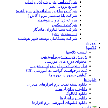
شـرکت آسـایش مهتـران ایرانیـان
صنایع برودتی نصر
شرکت رسا (ریز سامانه های سبز آینده)
شرکت پایا سیستم مرو ( گاش )
مزرعه ژن کاوان هوشمند
شرکت دامیکس
شرکت سینا فناوران ماندگار
دام سنجش دقیق
شرکت پیشگامان توسعه شهر هوشمند
آموزش
کلاسها
لیست کلاسها
فرم درخواست دوره آموزشی
محتوای دوره های آموزشی
نظرسنجی کلاسها و نظرات مشتریان
ثبت درخواست گواهینامه آموزشی GS1
گواهی حضور در دوره ها
دانلود ها
دانلود بسته نصب نرم افزارهای مدیران
دانلود نرم افزار سام
دانلود کاتالوگ
دانلود نرم افزارها
دانلود فیلمهای آموزشی نرم افزارها
فارسی