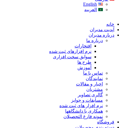
English
العربیه
خانه
آپدیت مدیران
درباره مدیران
درباره ما
افتخارات
نرم افزارهای ثبت شده
سوابق سخت افزاری
طرح ها
آموزش
تماس با ما
نمایندگان
اخبار و مقالات
مشتریان
گالری تصاویر
مسابقات و جوایز
نرم افزار های ثبت شده
همکاری با دانشگاهها
نمونه فارغ التحصیلان
فروشگاه
دسته بندی محصولات