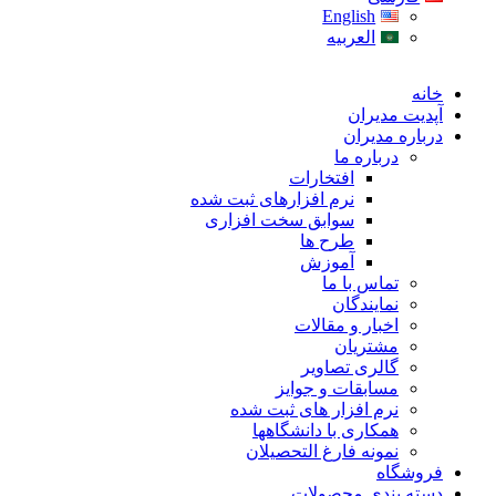
English
العربیه
خانه
آپدیت مدیران
درباره مدیران
درباره ما
افتخارات
نرم افزارهای ثبت شده
سوابق سخت افزاری
طرح ها
آموزش
تماس با ما
نمایندگان
اخبار و مقالات
مشتریان
گالری تصاویر
مسابقات و جوایز
نرم افزار های ثبت شده
همکاری با دانشگاهها
نمونه فارغ التحصیلان
فروشگاه
دسته بندی محصولات