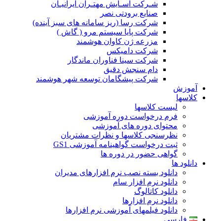
شـرکت آسـایش مهتـران ایرانیـان
صنایع برودتی نصر
شرکت رسا (ریز سامانه های سبز آینده)
شرکت پایا سیستم مرو ( گاش )
مزرعه ژن کاوان هوشمند
شرکت دامیکس
شرکت سینا فناوران ماندگار
دام سنجش دقیق
شرکت پیشگامان توسعه شهر هوشمند
آموزش
کلاسها
لیست کلاسها
فرم درخواست دوره آموزشی
محتوای دوره های آموزشی
نظرسنجی کلاسها و نظرات مشتریان
ثبت درخواست گواهینامه آموزشی GS1
گواهی حضور در دوره ها
دانلود ها
دانلود بسته نصب نرم افزارهای مدیران
دانلود نرم افزار سام
دانلود کاتالوگ
دانلود نرم افزارها
دانلود فیلمهای آموزشی نرم افزارها
فارسی