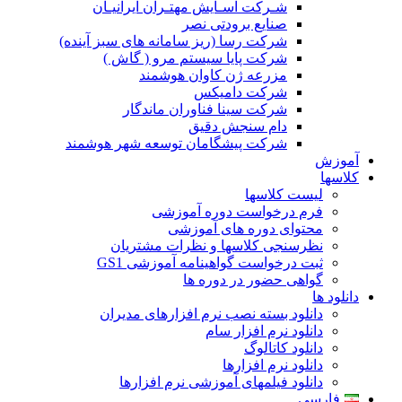
شـرکت آسـایش مهتـران ایرانیـان
صنایع برودتی نصر
شرکت رسا (ریز سامانه های سبز آینده)
شرکت پایا سیستم مرو ( گاش )
مزرعه ژن کاوان هوشمند
شرکت دامیکس
شرکت سینا فناوران ماندگار
دام سنجش دقیق
شرکت پیشگامان توسعه شهر هوشمند
آموزش
کلاسها
لیست کلاسها
فرم درخواست دوره آموزشی
محتوای دوره های آموزشی
نظرسنجی کلاسها و نظرات مشتریان
ثبت درخواست گواهینامه آموزشی GS1
گواهی حضور در دوره ها
دانلود ها
دانلود بسته نصب نرم افزارهای مدیران
دانلود نرم افزار سام
دانلود کاتالوگ
دانلود نرم افزارها
دانلود فیلمهای آموزشی نرم افزارها
فارسی