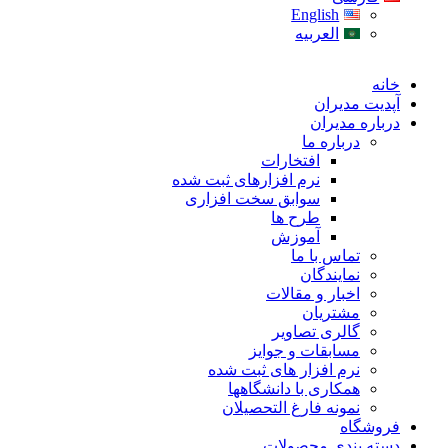
English
العربیه
خانه
آپدیت مدیران
درباره مدیران
درباره ما
افتخارات
نرم افزارهای ثبت شده
سوابق سخت افزاری
طرح ها
آموزش
تماس با ما
نمایندگان
اخبار و مقالات
مشتریان
گالری تصاویر
مسابقات و جوایز
نرم افزار های ثبت شده
همکاری با دانشگاهها
نمونه فارغ التحصیلان
فروشگاه
دسته بندی محصولات