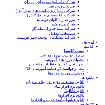
شـرکت آسـایش مهتـران ایرانیـان
صنایع برودتی نصر
شرکت رسا (ریز سامانه های سبز آینده)
شرکت پایا سیستم مرو ( گاش )
مزرعه ژن کاوان هوشمند
شرکت دامیکس
شرکت سینا فناوران ماندگار
دام سنجش دقیق
شرکت پیشگامان توسعه شهر هوشمند
آموزش
کلاسها
لیست کلاسها
فرم درخواست دوره آموزشی
محتوای دوره های آموزشی
نظرسنجی کلاسها و نظرات مشتریان
ثبت درخواست گواهینامه آموزشی GS1
گواهی حضور در دوره ها
دانلود ها
دانلود بسته نصب نرم افزارهای مدیران
دانلود نرم افزار سام
دانلود کاتالوگ
دانلود نرم افزارها
دانلود فیلمهای آموزشی نرم افزارها
فارسی