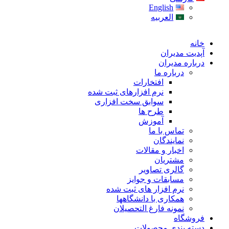
English
العربیه
خانه
آپدیت مدیران
درباره مدیران
درباره ما
افتخارات
نرم افزارهای ثبت شده
سوابق سخت افزاری
طرح ها
آموزش
تماس با ما
نمایندگان
اخبار و مقالات
مشتریان
گالری تصاویر
مسابقات و جوایز
نرم افزار های ثبت شده
همکاری با دانشگاهها
نمونه فارغ التحصیلان
فروشگاه
دسته بندی محصولات