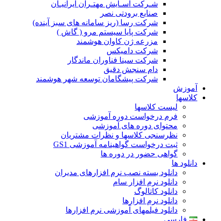
شـرکت آسـایش مهتـران ایرانیـان
صنایع برودتی نصر
شرکت رسا (ریز سامانه های سبز آینده)
شرکت پایا سیستم مرو ( گاش )
مزرعه ژن کاوان هوشمند
شرکت دامیکس
شرکت سینا فناوران ماندگار
دام سنجش دقیق
شرکت پیشگامان توسعه شهر هوشمند
آموزش
کلاسها
لیست کلاسها
فرم درخواست دوره آموزشی
محتوای دوره های آموزشی
نظرسنجی کلاسها و نظرات مشتریان
ثبت درخواست گواهینامه آموزشی GS1
گواهی حضور در دوره ها
دانلود ها
دانلود بسته نصب نرم افزارهای مدیران
دانلود نرم افزار سام
دانلود کاتالوگ
دانلود نرم افزارها
دانلود فیلمهای آموزشی نرم افزارها
فارسی