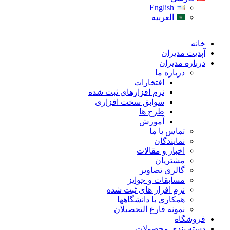
English
العربیه
خانه
آپدیت مدیران
درباره مدیران
درباره ما
افتخارات
نرم افزارهای ثبت شده
سوابق سخت افزاری
طرح ها
آموزش
تماس با ما
نمایندگان
اخبار و مقالات
مشتریان
گالری تصاویر
مسابقات و جوایز
نرم افزار های ثبت شده
همکاری با دانشگاهها
نمونه فارغ التحصیلان
فروشگاه
دسته بندی محصولات