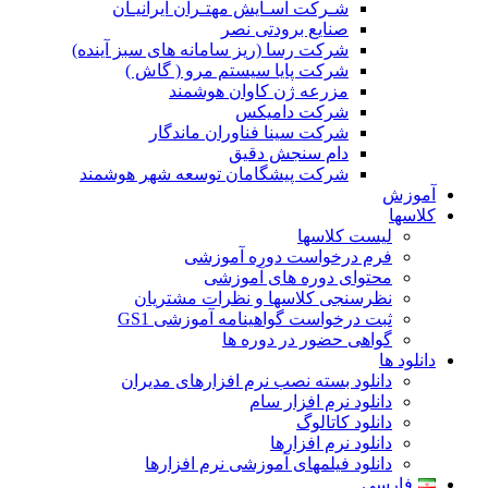
شـرکت آسـایش مهتـران ایرانیـان
صنایع برودتی نصر
شرکت رسا (ریز سامانه های سبز آینده)
شرکت پایا سیستم مرو ( گاش )
مزرعه ژن کاوان هوشمند
شرکت دامیکس
شرکت سینا فناوران ماندگار
دام سنجش دقیق
شرکت پیشگامان توسعه شهر هوشمند
آموزش
کلاسها
لیست کلاسها
فرم درخواست دوره آموزشی
محتوای دوره های آموزشی
نظرسنجی کلاسها و نظرات مشتریان
ثبت درخواست گواهینامه آموزشی GS1
گواهی حضور در دوره ها
دانلود ها
دانلود بسته نصب نرم افزارهای مدیران
دانلود نرم افزار سام
دانلود کاتالوگ
دانلود نرم افزارها
دانلود فیلمهای آموزشی نرم افزارها
فارسی