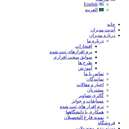
English
العربیه
خانه
آپدیت مدیران
درباره مدیران
درباره ما
افتخارات
نرم افزارهای ثبت شده
سوابق سخت افزاری
طرح ها
آموزش
تماس با ما
نمایندگان
اخبار و مقالات
مشتریان
گالری تصاویر
مسابقات و جوایز
نرم افزار های ثبت شده
همکاری با دانشگاهها
نمونه فارغ التحصیلان
فروشگاه
دسته بندی محصولات