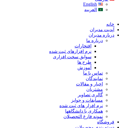
English
العربیه
خانه
آپدیت مدیران
درباره مدیران
درباره ما
افتخارات
نرم افزارهای ثبت شده
سوابق سخت افزاری
طرح ها
آموزش
تماس با ما
نمایندگان
اخبار و مقالات
مشتریان
گالری تصاویر
مسابقات و جوایز
نرم افزار های ثبت شده
همکاری با دانشگاهها
نمونه فارغ التحصیلان
فروشگاه
دسته بندی محصولات