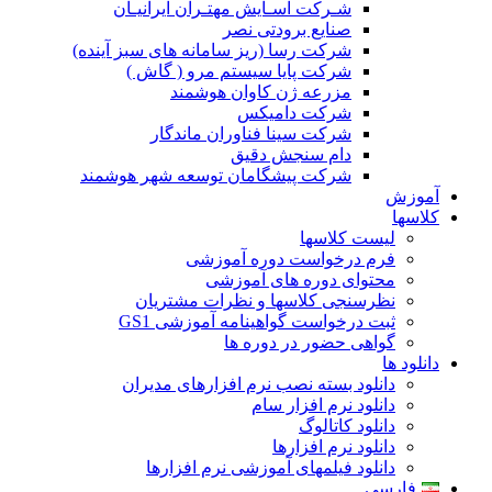
شـرکت آسـایش مهتـران ایرانیـان
صنایع برودتی نصر
شرکت رسا (ریز سامانه های سبز آینده)
شرکت پایا سیستم مرو ( گاش )
مزرعه ژن کاوان هوشمند
شرکت دامیکس
شرکت سینا فناوران ماندگار
دام سنجش دقیق
شرکت پیشگامان توسعه شهر هوشمند
آموزش
کلاسها
لیست کلاسها
فرم درخواست دوره آموزشی
محتوای دوره های آموزشی
نظرسنجی کلاسها و نظرات مشتریان
ثبت درخواست گواهینامه آموزشی GS1
گواهی حضور در دوره ها
دانلود ها
دانلود بسته نصب نرم افزارهای مدیران
دانلود نرم افزار سام
دانلود کاتالوگ
دانلود نرم افزارها
دانلود فیلمهای آموزشی نرم افزارها
فارسی