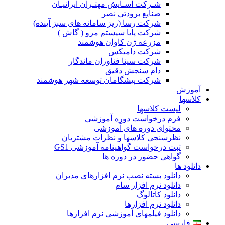
شـرکت آسـایش مهتـران ایرانیـان
صنایع برودتی نصر
شرکت رسا (ریز سامانه های سبز آینده)
شرکت پایا سیستم مرو ( گاش )
مزرعه ژن کاوان هوشمند
شرکت دامیکس
شرکت سینا فناوران ماندگار
دام سنجش دقیق
شرکت پیشگامان توسعه شهر هوشمند
آموزش
کلاسها
لیست کلاسها
فرم درخواست دوره آموزشی
محتوای دوره های آموزشی
نظرسنجی کلاسها و نظرات مشتریان
ثبت درخواست گواهینامه آموزشی GS1
گواهی حضور در دوره ها
دانلود ها
دانلود بسته نصب نرم افزارهای مدیران
دانلود نرم افزار سام
دانلود کاتالوگ
دانلود نرم افزارها
دانلود فیلمهای آموزشی نرم افزارها
فارسی