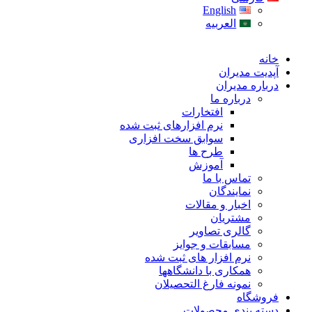
English
العربیه
خانه
آپدیت مدیران
درباره مدیران
درباره ما
افتخارات
نرم افزارهای ثبت شده
سوابق سخت افزاری
طرح ها
آموزش
تماس با ما
نمایندگان
اخبار و مقالات
مشتریان
گالری تصاویر
مسابقات و جوایز
نرم افزار های ثبت شده
همکاری با دانشگاهها
نمونه فارغ التحصیلان
فروشگاه
دسته بندی محصولات