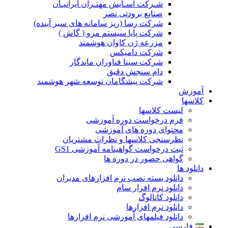
شـرکت آسـایش مهتـران ایرانیـان
صنایع برودتی نصر
شرکت رسا (ریز سامانه های سبز آینده)
شرکت پایا سیستم مرو ( گاش )
مزرعه ژن کاوان هوشمند
شرکت دامیکس
شرکت سینا فناوران ماندگار
دام سنجش دقیق
شرکت پیشگامان توسعه شهر هوشمند
آموزش
کلاسها
لیست کلاسها
فرم درخواست دوره آموزشی
محتوای دوره های آموزشی
نظرسنجی کلاسها و نظرات مشتریان
ثبت درخواست گواهینامه آموزشی GS1
گواهی حضور در دوره ها
دانلود ها
دانلود بسته نصب نرم افزارهای مدیران
دانلود نرم افزار سام
دانلود کاتالوگ
دانلود نرم افزارها
دانلود فیلمهای آموزشی نرم افزارها
فارسی