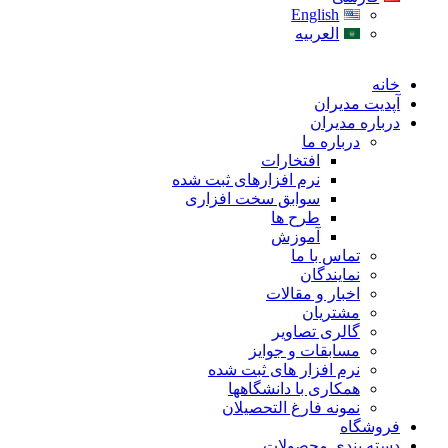
English
العربیه
خانه
آپدیت مدیران
درباره مدیران
درباره ما
افتخارات
نرم افزارهای ثبت شده
سوابق سخت افزاری
طرح ها
آموزش
تماس با ما
نمایندگان
اخبار و مقالات
مشتریان
گالری تصاویر
مسابقات و جوایز
نرم افزار های ثبت شده
همکاری با دانشگاهها
نمونه فارغ التحصیلان
فروشگاه
دسته بندی محصولات