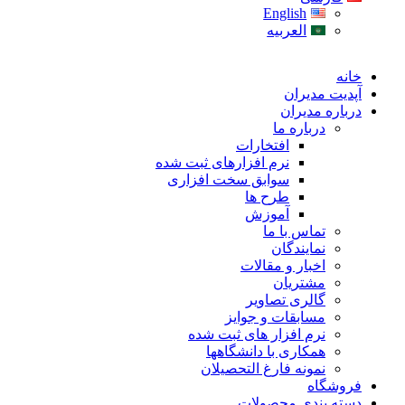
English
العربیه
خانه
آپدیت مدیران
درباره مدیران
درباره ما
افتخارات
نرم افزارهای ثبت شده
سوابق سخت افزاری
طرح ها
آموزش
تماس با ما
نمایندگان
اخبار و مقالات
مشتریان
گالری تصاویر
مسابقات و جوایز
نرم افزار های ثبت شده
همکاری با دانشگاهها
نمونه فارغ التحصیلان
فروشگاه
دسته بندی محصولات