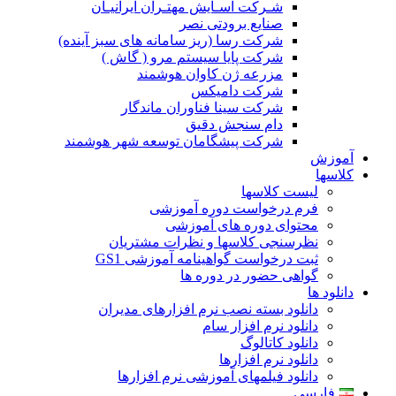
شـرکت آسـایش مهتـران ایرانیـان
صنایع برودتی نصر
شرکت رسا (ریز سامانه های سبز آینده)
شرکت پایا سیستم مرو ( گاش )
مزرعه ژن کاوان هوشمند
شرکت دامیکس
شرکت سینا فناوران ماندگار
دام سنجش دقیق
شرکت پیشگامان توسعه شهر هوشمند
آموزش
کلاسها
لیست کلاسها
فرم درخواست دوره آموزشی
محتوای دوره های آموزشی
نظرسنجی کلاسها و نظرات مشتریان
ثبت درخواست گواهینامه آموزشی GS1
گواهی حضور در دوره ها
دانلود ها
دانلود بسته نصب نرم افزارهای مدیران
دانلود نرم افزار سام
دانلود کاتالوگ
دانلود نرم افزارها
دانلود فیلمهای آموزشی نرم افزارها
فارسی