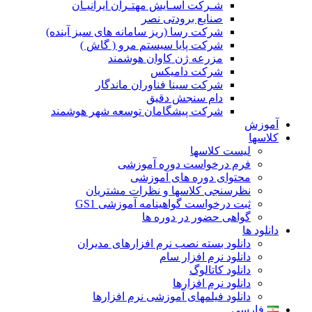
شـرکت آسـایش مهتـران ایرانیـان
صنایع برودتی نصر
شرکت رسا (ریز سامانه های سبز آینده)
شرکت پایا سیستم مرو ( گاش )
مزرعه ژن کاوان هوشمند
شرکت دامیکس
شرکت سینا فناوران ماندگار
دام سنجش دقیق
شرکت پیشگامان توسعه شهر هوشمند
آموزش
کلاسها
لیست کلاسها
فرم درخواست دوره آموزشی
محتوای دوره های آموزشی
نظرسنجی کلاسها و نظرات مشتریان
ثبت درخواست گواهینامه آموزشی GS1
گواهی حضور در دوره ها
دانلود ها
دانلود بسته نصب نرم افزارهای مدیران
دانلود نرم افزار سام
دانلود کاتالوگ
دانلود نرم افزارها
دانلود فیلمهای آموزشی نرم افزارها
فارسی