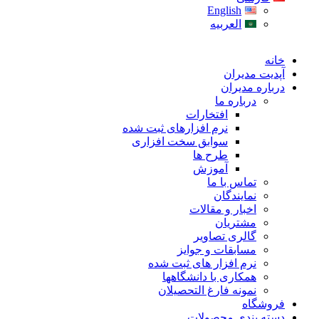
English
العربیه
خانه
آپدیت مدیران
درباره مدیران
درباره ما
افتخارات
نرم افزارهای ثبت شده
سوابق سخت افزاری
طرح ها
آموزش
تماس با ما
نمایندگان
اخبار و مقالات
مشتریان
گالری تصاویر
مسابقات و جوایز
نرم افزار های ثبت شده
همکاری با دانشگاهها
نمونه فارغ التحصیلان
فروشگاه
دسته بندی محصولات