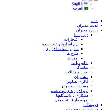
English
العربیه
خانه
آپدیت مدیران
درباره مدیران
درباره ما
افتخارات
نرم افزارهای ثبت شده
سوابق سخت افزاری
طرح ها
آموزش
تماس با ما
نمایندگان
اخبار و مقالات
مشتریان
گالری تصاویر
مسابقات و جوایز
نرم افزار های ثبت شده
همکاری با دانشگاهها
نمونه فارغ التحصیلان
فروشگاه
دسته بندی محصولات