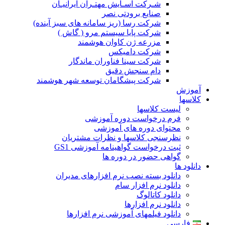
شـرکت آسـایش مهتـران ایرانیـان
صنایع برودتی نصر
شرکت رسا (ریز سامانه های سبز آینده)
شرکت پایا سیستم مرو ( گاش )
مزرعه ژن کاوان هوشمند
شرکت دامیکس
شرکت سینا فناوران ماندگار
دام سنجش دقیق
شرکت پیشگامان توسعه شهر هوشمند
آموزش
کلاسها
لیست کلاسها
فرم درخواست دوره آموزشی
محتوای دوره های آموزشی
نظرسنجی کلاسها و نظرات مشتریان
ثبت درخواست گواهینامه آموزشی GS1
گواهی حضور در دوره ها
دانلود ها
دانلود بسته نصب نرم افزارهای مدیران
دانلود نرم افزار سام
دانلود کاتالوگ
دانلود نرم افزارها
دانلود فیلمهای آموزشی نرم افزارها
فارسی