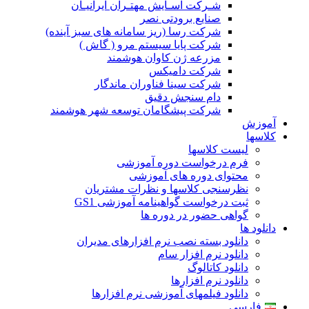
شـرکت آسـایش مهتـران ایرانیـان
صنایع برودتی نصر
شرکت رسا (ریز سامانه های سبز آینده)
شرکت پایا سیستم مرو ( گاش )
مزرعه ژن کاوان هوشمند
شرکت دامیکس
شرکت سینا فناوران ماندگار
دام سنجش دقیق
شرکت پیشگامان توسعه شهر هوشمند
آموزش
کلاسها
لیست کلاسها
فرم درخواست دوره آموزشی
محتوای دوره های آموزشی
نظرسنجی کلاسها و نظرات مشتریان
ثبت درخواست گواهینامه آموزشی GS1
گواهی حضور در دوره ها
دانلود ها
دانلود بسته نصب نرم افزارهای مدیران
دانلود نرم افزار سام
دانلود کاتالوگ
دانلود نرم افزارها
دانلود فیلمهای آموزشی نرم افزارها
فارسی