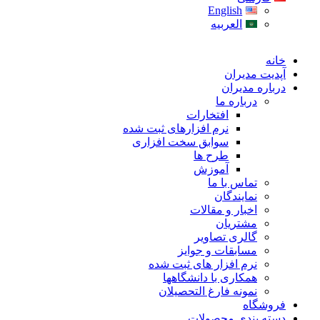
English
العربیه
خانه
آپدیت مدیران
درباره مدیران
درباره ما
افتخارات
نرم افزارهای ثبت شده
سوابق سخت افزاری
طرح ها
آموزش
تماس با ما
نمایندگان
اخبار و مقالات
مشتریان
گالری تصاویر
مسابقات و جوایز
نرم افزار های ثبت شده
همکاری با دانشگاهها
نمونه فارغ التحصیلان
فروشگاه
دسته بندی محصولات