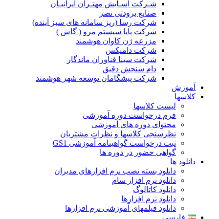
شـرکت آسـایش مهتـران ایرانیـان
صنایع برودتی نصر
شرکت رسا (ریز سامانه های سبز آینده)
شرکت پایا سیستم مرو ( گاش )
مزرعه ژن کاوان هوشمند
شرکت دامیکس
شرکت سینا فناوران ماندگار
دام سنجش دقیق
شرکت پیشگامان توسعه شهر هوشمند
آموزش
کلاسها
لیست کلاسها
فرم درخواست دوره آموزشی
محتوای دوره های آموزشی
نظرسنجی کلاسها و نظرات مشتریان
ثبت درخواست گواهینامه آموزشی GS1
گواهی حضور در دوره ها
دانلود ها
دانلود بسته نصب نرم افزارهای مدیران
دانلود نرم افزار سام
دانلود کاتالوگ
دانلود نرم افزارها
دانلود فیلمهای آموزشی نرم افزارها
فارسی