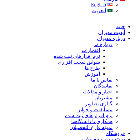
English
العربیه
خانه
آپدیت مدیران
درباره مدیران
درباره ما
افتخارات
نرم افزارهای ثبت شده
سوابق سخت افزاری
طرح ها
آموزش
تماس با ما
نمایندگان
اخبار و مقالات
مشتریان
گالری تصاویر
مسابقات و جوایز
نرم افزار های ثبت شده
همکاری با دانشگاهها
نمونه فارغ التحصیلان
فروشگاه
دسته بندی محصولات