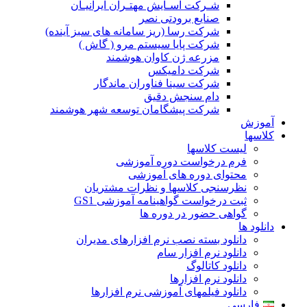
شـرکت آسـایش مهتـران ایرانیـان
صنایع برودتی نصر
شرکت رسا (ریز سامانه های سبز آینده)
شرکت پایا سیستم مرو ( گاش )
مزرعه ژن کاوان هوشمند
شرکت دامیکس
شرکت سینا فناوران ماندگار
دام سنجش دقیق
شرکت پیشگامان توسعه شهر هوشمند
آموزش
کلاسها
لیست کلاسها
فرم درخواست دوره آموزشی
محتوای دوره های آموزشی
نظرسنجی کلاسها و نظرات مشتریان
ثبت درخواست گواهینامه آموزشی GS1
گواهی حضور در دوره ها
دانلود ها
دانلود بسته نصب نرم افزارهای مدیران
دانلود نرم افزار سام
دانلود کاتالوگ
دانلود نرم افزارها
دانلود فیلمهای آموزشی نرم افزارها
فارسی