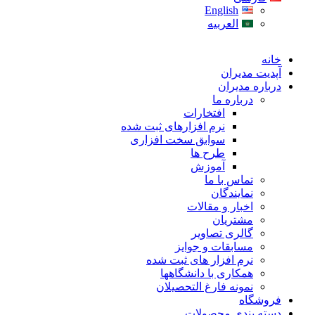
English
العربیه
خانه
آپدیت مدیران
درباره مدیران
درباره ما
افتخارات
نرم افزارهای ثبت شده
سوابق سخت افزاری
طرح ها
آموزش
تماس با ما
نمایندگان
اخبار و مقالات
مشتریان
گالری تصاویر
مسابقات و جوایز
نرم افزار های ثبت شده
همکاری با دانشگاهها
نمونه فارغ التحصیلان
فروشگاه
دسته بندی محصولات