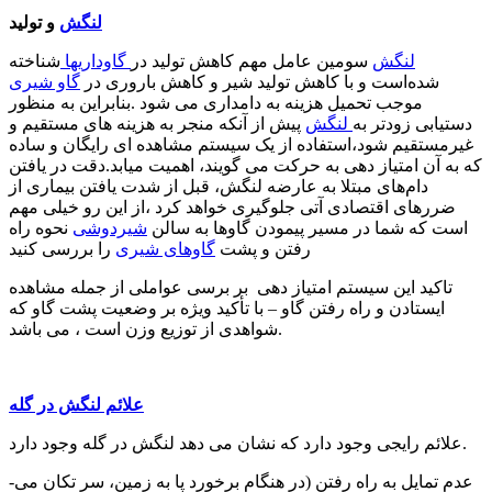
لنگش
و تولید
لنگش
سومین عامل مهم کاهش تولید در
گاوداریها
شناخته
شده‌است و با کاهش تولید شیر و کاهش باروری در
گاو شیری
موجب تحمیل هزینه به دامداری می شود .بنابراین به منظور
دستیابی زودتر به
لنگش
پیش از آنکه منجر به هزینه های مستقیم و
غیرمستقیم شود،استفاده از یک سیستم مشاهده ای رایگان و ساده
که به آن امتیاز دهی به حرکت می گویند، اهمیت میابد.دقت در یافتن
دام‌های مبتلا به عارضه لنگش، قبل از شدت یافتن بیماری از
ضررهای اقتصادی آتی جلوگیری خواهد کرد ،از این رو خیلی مهم
است که شما در مسیر پیمودن گاوها به سالن
شیردوشی
نحوه راه
رفتن و پشت
گاوهای شیری
را بررسی کنید
تاکید این سیستم امتیاز دهی بر برسی عواملی از جمله مشاهده
ایستادن و راه رفتن گاو – با تأکید ویژه بر وضعیت پشت گاو که
شواهدی از توزیع وزن است ، می باشد.
علائم لنگش در گله
علائم رایجی وجود دارد که نشان می دهد لنگش در گله وجود دارد.
-عدم تمایل به راه رفتن (در هنگام برخورد پا به زمین، سر تکان می